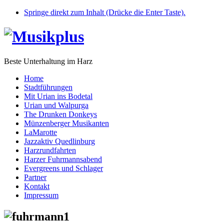
Springe direkt zum Inhalt (Drücke die Enter Taste).
Beste Unterhaltung im Harz
Home
Stadtführungen
Mit Urian ins Bodetal
Urian und Walpurga
The Drunken Donkeys
Münzenberger Musikanten
LaMarotte
Jazzaktiv Quedlinburg
Harzrundfahrten
Harzer Fuhrmannsabend
Evergreens und Schlager
Partner
Kontakt
Impressum