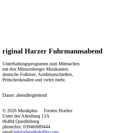
riginal Harzer Fuhrmannsabend
Unterhaltungsprogramm zum Mitmachen
mit den Münzenberger Musikanten.
deutsche Folklore, Armbrustschießen,
Peitschenknallen und vieles mehr.
Dauer: abendbegleitend
© 2026 Musikplus
Torsten Hoeher
Unter der Altenburg 13A
06484 Quedlinburg
phone|fax: 03946|689444
email:
info[at]stadtpfeiffer.com